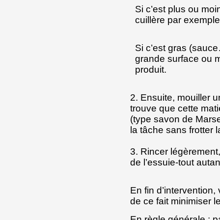
Si c’est plus ou moi
cuillère par exemple
Si c’est gras (sauc
grande surface ou ma
produit.
2. Ensuite, mouiller u
trouve que cette matiè
(type savon de Marsei
la tâche sans frotter l
3. Rincer légèremen
de l’essuie-tout auta
En fin d’intervention
de ce fait minimiser l
En règle générale : p