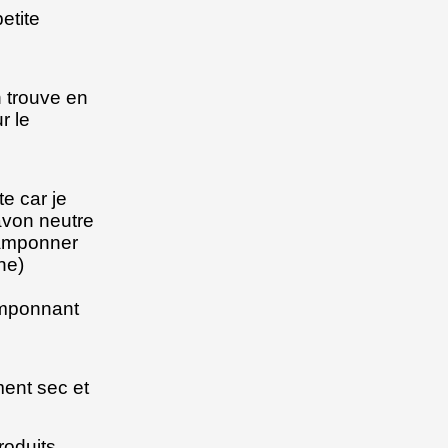
etite
 trouve en
r le
te car je
savon neutre
 tamponner
ine)
amponnant
ment sec et
roduits