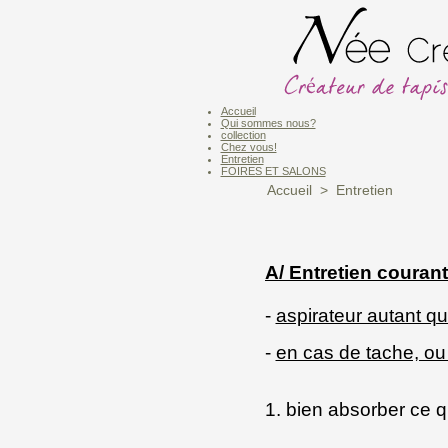
Accueil
Qui sommes nous?
collection
Chez vous!
Entretien
FOIRES ET SALONS
Accueil
>
Entretien
A/ Entretien courant
-
aspirateur autant q
-
en cas de tache, ou
1. bien absorber ce q