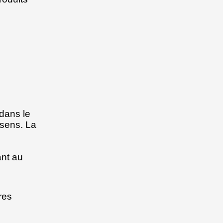
 dans le
 sens. La
ant au
res