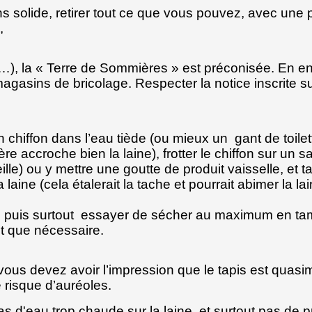
ns solide, retirer tout ce que vous pouvez, avec une p
,
e…), la « Terre de Sommières » est préconisée. En en
gasins de bricolage. Respecter la notice inscrite su
n chiffon dans l’eau tiède (ou mieux un gant de toilet
re accroche bien la laine), frotter le chiffon sur un 
lle) ou y mettre une goutte de produit vaisselle, et
a laine (cela étalerait la tache et pourrait abimer la la
t, puis surtout essayer de sécher au maximum en t
nt que nécessaire.
, vous devez avoir l’impression que le tapis est quasi
e risque d’auréoles.
as d'eau trop chaude sur la laine, et surtout pas de p